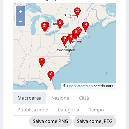
+
–
©
OpenStreetMap
contributors.
Macroarea
Nazione
Città
Pubblicazione
Categoria
Tempo
Salva come PNG
Salva come JPEG