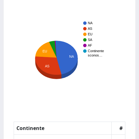
NA
AS
EU
SA
AF
Continente
EU
sconos…
NA
AS
Continente
#