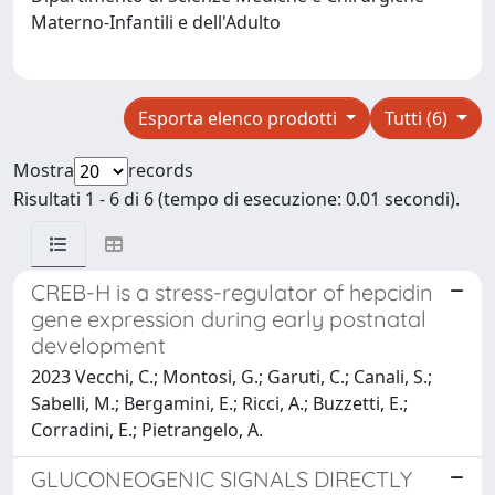
Materno-Infantili e dell'Adulto
Esporta elenco prodotti
Tutti (6)
Mostra
records
Risultati 1 - 6 di 6 (tempo di esecuzione: 0.01 secondi).
CREB-H is a stress-regulator of hepcidin
gene expression during early postnatal
development
2023 Vecchi, C.; Montosi, G.; Garuti, C.; Canali, S.;
Sabelli, M.; Bergamini, E.; Ricci, A.; Buzzetti, E.;
Corradini, E.; Pietrangelo, A.
GLUCONEOGENIC SIGNALS DIRECTLY