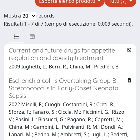
Esporta elenco prodotti
Tutti (7)
Mostra
records
Risultati 1 - 7 di 7 (tempo di esecuzione: 0.009 secondi).
Current and future drugs for appetite
regulation and obesity treatment
2009 Iughetti, L.; Berri, R.; China, M.; Predieri, B.
Escherichia coli Is Overtaking Group B
Streptococcus in Early-Onset Neonatal
Sepsis
2022 Miselli, F.; Cuoghi Costantini, R.; Creti, R.;
Sforza, F.; Fanaro, S.; Ciccia, M.; Piccinini, G.; Rizzo,
V.; Pasini, L.; Biasucci, G.; Pagano, R.; Capretti, M.;
China, M.; Gambini, L.; Pulvirenti, R. M.; Dondi, A.;
Lanari, M.; Pedna, M.; Ambretti, S.; Lugli, L.; Bedetti,