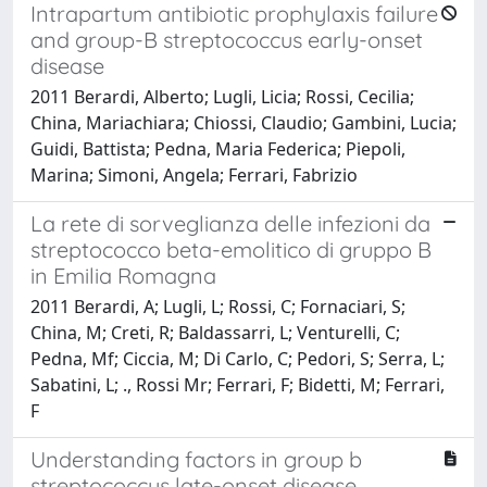
Intrapartum antibiotic prophylaxis failure
and group-B streptococcus early-onset
disease
2011 Berardi, Alberto; Lugli, Licia; Rossi, Cecilia;
China, Mariachiara; Chiossi, Claudio; Gambini, Lucia;
Guidi, Battista; Pedna, Maria Federica; Piepoli,
Marina; Simoni, Angela; Ferrari, Fabrizio
La rete di sorveglianza delle infezioni da
streptococco beta-emolitico di gruppo B
in Emilia Romagna
2011 Berardi, A; Lugli, L; Rossi, C; Fornaciari, S;
China, M; Creti, R; Baldassarri, L; Venturelli, C;
Pedna, Mf; Ciccia, M; Di Carlo, C; Pedori, S; Serra, L;
Sabatini, L; ., Rossi Mr; Ferrari, F; Bidetti, M; Ferrari,
F
Understanding factors in group b
streptococcus late-onset disease