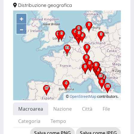
Distribuzione geografica
+
–
©
OpenStreetMap
contributors.
Macroarea
Nazione
Città
File
Categoria
Tempo
Salva come PNG
Salva come JPEG