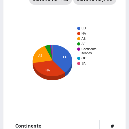
EU
NA
AS
AF
Continente
sconos…
AS
EU
OC
SA
NA
Continente
#