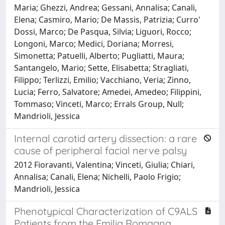
Maria; Ghezzi, Andrea; Gessani, Annalisa; Canali,
Elena; Casmiro, Mario; De Massis, Patrizia; Curro'
Dossi, Marco; De Pasqua, Silvia; Liguori, Rocco;
Longoni, Marco; Medici, Doriana; Morresi,
Simonetta; Patuelli, Alberto; Pugliatti, Maura;
Santangelo, Mario; Sette, Elisabetta; Stragliati,
Filippo; Terlizzi, Emilio; Vacchiano, Veria; Zinno,
Lucia; Ferro, Salvatore; Amedei, Amedeo; Filippini,
Tommaso; Vinceti, Marco; Errals Group, Null;
Mandrioli, Jessica
Internal carotid artery dissection: a rare
cause of peripheral facial nerve palsy
2012 Fioravanti, Valentina; Vinceti, Giulia; Chiari,
Annalisa; Canali, Elena; Nichelli, Paolo Frigio;
Mandrioli, Jessica
Phenotypical Characterization of C9ALS
Patients from the Emilia Romagna