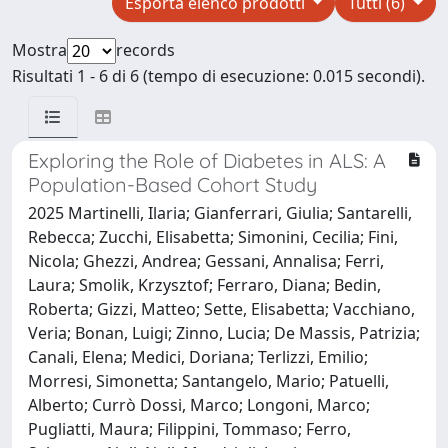
Esporta elenco prodotti
Tutti (6)
Mostra
records
Risultati 1 - 6 di 6 (tempo di esecuzione: 0.015 secondi).
Exploring the Role of Diabetes in ALS: A
Population-Based Cohort Study
2025 Martinelli, Ilaria; Gianferrari, Giulia; Santarelli,
Rebecca; Zucchi, Elisabetta; Simonini, Cecilia; Fini,
Nicola; Ghezzi, Andrea; Gessani, Annalisa; Ferri,
Laura; Smolik, Krzysztof; Ferraro, Diana; Bedin,
Roberta; Gizzi, Matteo; Sette, Elisabetta; Vacchiano,
Veria; Bonan, Luigi; Zinno, Lucia; De Massis, Patrizia;
Canali, Elena; Medici, Doriana; Terlizzi, Emilio;
Morresi, Simonetta; Santangelo, Mario; Patuelli,
Alberto; Currò Dossi, Marco; Longoni, Marco;
Pugliatti, Maura; Filippini, Tommaso; Ferro,