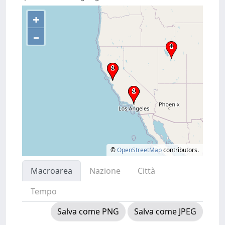
+
–
©
OpenStreetMap
contributors.
Macroarea
Nazione
Città
Tempo
Salva come PNG
Salva come JPEG