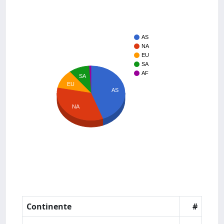
AS
NA
EU
SA
AF
SA
EU
AS
NA
Continente
#