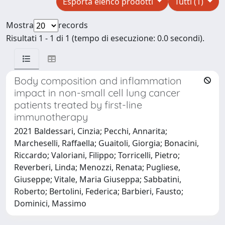
Esporta elenco prodotti
Tutti (1)
Mostra
records
Risultati 1 - 1 di 1 (tempo di esecuzione: 0.0 secondi).
Body composition and inflammation
impact in non-small cell lung cancer
patients treated by first-line
immunotherapy
2021 Baldessari, Cinzia; Pecchi, Annarita;
Marcheselli, Raffaella; Guaitoli, Giorgia; Bonacini,
Riccardo; Valoriani, Filippo; Torricelli, Pietro;
Reverberi, Linda; Menozzi, Renata; Pugliese,
Giuseppe; Vitale, Maria Giuseppa; Sabbatini,
Roberto; Bertolini, Federica; Barbieri, Fausto;
Dominici, Massimo