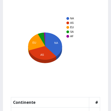
NA
AS
EU
SA
AF
EU
NA
AS
Continente
#