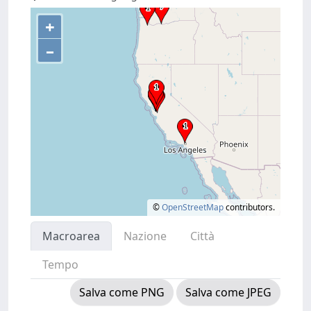
+
–
©
OpenStreetMap
contributors.
Macroarea
Nazione
Città
Tempo
Salva come PNG
Salva come JPEG