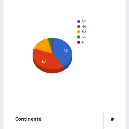
AS
NA
EU
SA
AF
EU
AS
NA
Continente
#