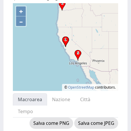
+
–
©
OpenStreetMap
contributors.
Macroarea
Nazione
Città
Tempo
Salva come PNG
Salva come JPEG