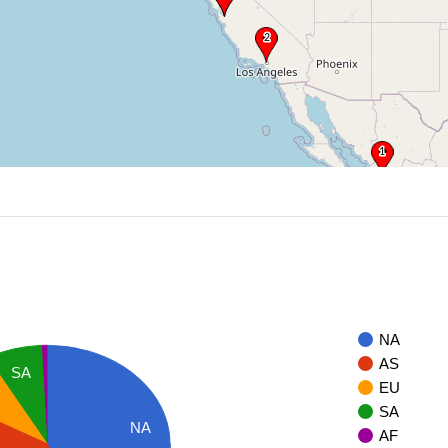
NA
AS
SA
EU
SA
NA
AF