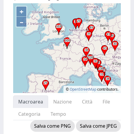
+
–
©
OpenStreetMap
contributors.
Macroarea
Nazione
Città
File
Categoria
Tempo
Salva come PNG
Salva come JPEG