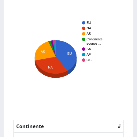
EU
NA
AS
Continente
sconos…
SA
AS
EU
AF
OC
NA
Continente
#