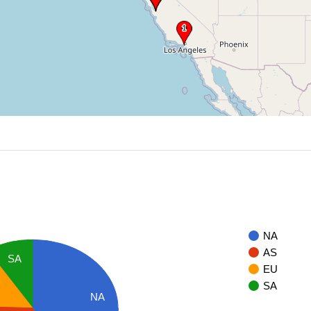
NA
AS
SA
EU
SA
NA