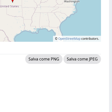
©
OpenStreetMap
contributors.
Salva come PNG
Salva come JPEG