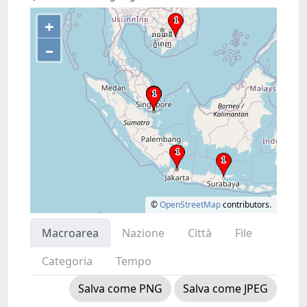
+
–
©
OpenStreetMap
contributors.
Macroarea
Nazione
Città
File
Categoria
Tempo
Salva come PNG
Salva come JPEG