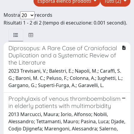
Esporta elenco prodotti
Tutti (2)
Mostra
records
Risultati 1 - 2 di 2 (tempo di esecuzione: 0.001 secondi).
Diprosopus: A Rare Case of Craniofacial
Duplication and a Systematic Review of
the Literature
2023 Trevisani, V.; Balestri, E.; Napoli, M.; Caraffi, S.
G.; Baroni, M. C.; Peluso, F.; Colonna, A.; Iughetti, L.;
Gargano, G.; Superti-Furga, A.; Garavelli, L.
Prophylaxis of venous thromboembolism
in elderly patients with multimorbidity
2013 Marcucci, Maura; Iorio, Alfonso; Nobili,
Alessandro; Tettamanti, Mauro; Pasina, Luca; Djade,
Codjo Djignefa; Marengoni, Alessandra; Salerno,