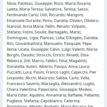
Silvia; Paolisso, Giuseppe; Rizzo, Maria Rosaria;
Laieta, Maria Teresa; Salvatore, Teresa; Sasso,
Ferdinando Carlo; Utili, Riccardo; Mangoni,
Emanuele Durante; Pinto, Daniela; Olivieri, Oliviero;
Stanzial, Anna Maria; Fellin, Renato; Volpato,
Stefano; Fotini, Sioulis; Barbagallo, Mario;
Dominguez, Ligia; Plances, Lidia; D’Angelo, Daniela;
Rini, Giovanbattista; Mansueto, Pasquale; Pepe,
Ilenia; Licata, Giuseppe; Calvo, Luigi; Valenti, Maria;
Borghi, Claudio; Strocchi, Enrico; Rinaldi, Elisa
Rebecca; Zoli, Marco; Fabbri, Elisa; Magalotti,
Donatella; Auteri, Alberto; Pasqui, Anna Laura;
Puccetti, Luca; Pasini, Franco Laghi; Capecchi, Pier
Leopoldo; Bicchi, Maurizio; Sabbà, Carlo; Vella,
Francesco Saverio; Marseglia, Alessandro; Luglio,
Chiara Valentina; Palasciano, Giuseppe; Modeo,
Maria Ester; Aquilino, Annamaria; Raffaele, Pallante;
Pugliese, Stefania; Capobianco, Caterina;
Postiglione, Alfredo; Barbella, Maria Rosaria; De