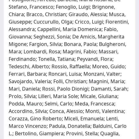
Stefano, Francesco; Fenoglio, Luigi; Brignone,
Chiara; Bracco, Christian; Giraudo, Alessia; Musca,
Giuseppe; Cuccurullo, Olga; Cricco, Luigi; Fiorentini,
Alessandra; Cappellini, Maria Domenica; Fabio,
Giovanna; Seghezzi, Sonia; De Amicis, Margherita
Migone; Fargion, Silvia; Bonara, Paola; Bulgheroni,
Mara; Lombardi, Rosa; Magrini, Fabio; Massari,
Ferdinando; Tonella, Tatiana; Peyvandi, Flora;
Tedeschi, Alberto; Rossio, Raffaella; Moreo, Guido;
Ferrari, Barbara; Roncari, Luisa; Monzani, Valter;
Savojardo, Valeria; Folli, Christian; Magnini, Maria;
Mari, Daniela; Rossi, Paolo Dionigi; Damanti, Sarah;
Prolo, Silvia; Lilleri, Maria Sole; Micale, Giuliana;
Podda, Mauro; Selmi, Carlo; Meda, Francesca;
Accordino, Silvia; Conca, Alessio; Monti, Valentina;
Corazza, Gino Roberto; Miceli, Emanuela; Lenti,
Marco Vincenzo; Padula, Donatella; Balduini, Carlo
L.; Bertolino, Giampiera; Provini, Stella; Quaglia,