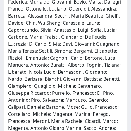
Federica; Murialdo, Giovanni; Bovio, Marta; Dallegri,
Franco; Ottonello, Luciano; Quercioli, Alessandra;
Barreca, Alessandra; Secchi, Maria Beatrice; Ghelfi,
Davide; Chin, Wu Sheng; Carassale, Laura;
Caporotundo, Silvia; Anastasio, Luigi; Sofia, Lucia;
Carbone, Maria; Traisci, Giancarlo; De Feudis,
Lucrezia; Di Carlo, Silvia; Daví, Giovanni; Guagnano,
Maria Teresa; Sestili, Simona; Bergami, Elisabetta;
Rizzioli, Emanuela; Cagnoni, Carlo; Bertone, Luca;
Manucra, Antonio; Buratti, Alberto; Tognin, Tiziana;
Liberato, Nicola Lucio; Bernasconi, Giordano;
Nardo, Barbara; Bianchi, Giovanni Battista; Benetti,
Giampiero; Quagliolo, Michela; Centenaro,
Giuseppe Riccardo; Purrello, Francesco; Di Pino,
Antonino; Piro, Salvatore; Mancuso, Gerardo;
Calipari, Daniela; Bartone, Mosè; Gullo, Francesco;
Cortellaro, Michele; Magenta, Marina; Perego,
Francesca; Meroni, Maria Rachele; Cicardi, Marco;
Magenta, Antonio Gidaro Marina; Sacco, Andrea;