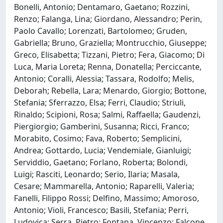
Bonelli, Antonio; Dentamaro, Gaetano; Rozzini,
Renzo; Falanga, Lina; Giordano, Alessandro; Perin,
Paolo Cavallo; Lorenzati, Bartolomeo; Gruden,
Gabriella; Bruno, Graziella; Montrucchio, Giuseppe;
Greco, Elisabetta; Tizzani, Pietro; Fera, Giacomo; Di
Luca, Maria Loreta; Renna, Donatella; Perciccante,
Antonio; Coralli, Alessia; Tassara, Rodolfo; Melis,
Deborah; Rebella, Lara; Menardo, Giorgio; Bottone,
Stefania; Sferrazzo, Elsa; Ferri, Claudio; Striuli,
Rinaldo; Scipioni, Rosa; Salmi, Raffaella; Gaudenzi,
Piergiorgio; Gamberini, Susanna; Ricci, Franco;
Morabito, Cosimo; Fava, Roberto; Semplicini,
Andrea; Gottardo, Lucia; Vendemiale, Gianluigi;
Serviddio, Gaetano; Forlano, Roberta; Bolondi,
Luigi; Rasciti, Leonardo; Serio, Ilaria; Masala,
Cesare; Mammarella, Antonio; Raparelli, Valeria;
Fanelli, Filippo Rossi; Delfino, Massimo; Amoroso,
Antonio; Violi, Francesco; Basili, Stefania; Perri,
Ludovica; Serra, Pietro; Fontana, Vincenzo; Falcone,