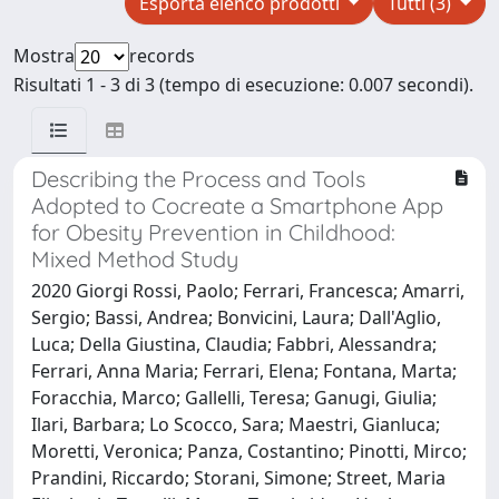
Esporta elenco prodotti
Tutti (3)
Mostra
records
Risultati 1 - 3 di 3 (tempo di esecuzione: 0.007 secondi).
Describing the Process and Tools
Adopted to Cocreate a Smartphone App
for Obesity Prevention in Childhood:
Mixed Method Study
2020 Giorgi Rossi, Paolo; Ferrari, Francesca; Amarri,
Sergio; Bassi, Andrea; Bonvicini, Laura; Dall'Aglio,
Luca; Della Giustina, Claudia; Fabbri, Alessandra;
Ferrari, Anna Maria; Ferrari, Elena; Fontana, Marta;
Foracchia, Marco; Gallelli, Teresa; Ganugi, Giulia;
Ilari, Barbara; Lo Scocco, Sara; Maestri, Gianluca;
Moretti, Veronica; Panza, Costantino; Pinotti, Mirco;
Prandini, Riccardo; Storani, Simone; Street, Maria