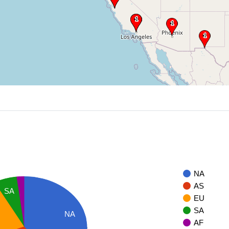
NA
AS
SA
EU
SA
NA
AF