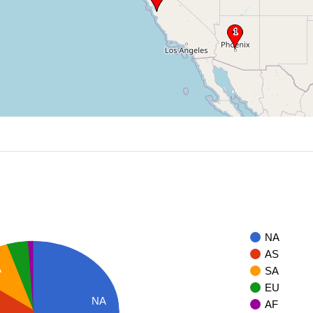
NA
AS
A
SA
EU
NA
AF