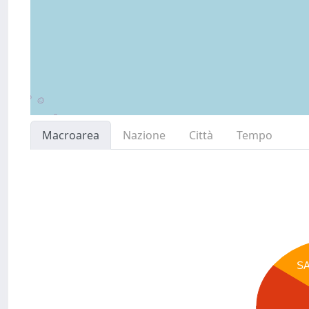
Macroarea
Nazione
Città
Tempo
S