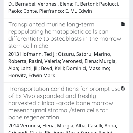
D., Bernabei; Veronesi, Elena; F., Bertoni; Paolucci,
Paolo; Conte, Pierfranco; E. M., Edwin
Transplanted murine long-term
repopulating hematopoietic cells can
differentiate to osteoblasts in the marrow
stem cell niche
2013 Hofmann, Ted J.; Otsuru, Satoru; Marino,
Roberta; Rasini, Valeria; Veronesi, Elena; Murgia,
Alba; Lahti, Jill; Boyd, Kelli; Dominici, Massimo;
Horwitz, Edwin Mark
Transportation conditions for prompt use
of Ex Vivo expanded and freshly
harvested clinical-grade bone marrow
mesenchymal stromal/stem cells for
bone regeneration
2014 Veronesi, Elena; Murgia, Alba; Caselli, Anna;
Grisendi, Giulia; Piccinno, Maria Serena; Rasini,