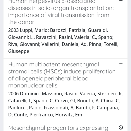
Human herpesvirus 8-associated
diseases in solid-organ transplantation:
importance of viral transmission from
the donor
2003 Luppi, Mario; Barozzi, Patrizia; Guaraldi,
Giovanni; L., Ravazzini; Rasini, Valeria; C., Spano;
Riva, Giovanni; Vallerini, Daniela; Ad, Pinna; Torelli,
Giuseppe
Human multipotent mesenchymal
stromal cells (MSCs) induce proliferation
of allogeneic peripheral blood
mononuclear cells.
2006 Dominici, Massimo; Rasini, Valeria; Sternieri, R;
Cafarelli, L; Spano, C; Cervo, Gl; Bonetti, A; China, C;
Paolucci, Paolo; Frassoldati, A; Bambi, F; Campana,
D; Conte, Pierfranco; Horwitz, Em
Mesenchymal progenitors expressing