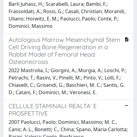
Barti Juhasz, H.; Scarabelli, Laura; Bambi, F.;
Frassoldati, A.; Rossi, G.; Casali, Christian; Morandi,
Uliano; Horwitz, E. M.; Paolucci, Paolo; Conte, P.;
Dominici, Massimo
Autologous Marrow Mesenchymal Stem
Cell Driving Bone Regeneration in a
Rabbit Model of Femoral Head
Osteonecrosis
2022 Mastrolia, I.; Giorgini, A.; Murgia, A.; Loschi, P.;
Petrachi, T.; Rasini, V.; Pinelli, M.; Pinto, V.; Lolli, F.;
Chiavelli, C.; Grisendi, G.; Baschieri, M. C.; Santis, G.
D.; Catani, F.; Dominici, M.; Veronesi, E.
CELLULE STAMINALI: REALTA’ E
PROSPETTIVE
2007 Paolucci, Paolo; Dominici, Massimo; M. C.,
Cano; A. L., Bonetti; C., China; Spano, Maria Carlotta;
Rasini, Valeria; Conte, Pierfranco