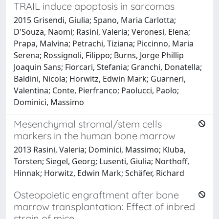
TRAIL induce apoptosis in sarcomas
2015 Grisendi, Giulia; Spano, Maria Carlotta;
D'Souza, Naomi; Rasini, Valeria; Veronesi, Elena;
Prapa, Malvina; Petrachi, Tiziana; Piccinno, Maria
Serena; Rossignoli, Filippo; Burns, Jorge Phillip
Joaquin Sans; Fiorcari, Stefania; Granchi, Donatella;
Baldini, Nicola; Horwitz, Edwin Mark; Guarneri,
Valentina; Conte, Pierfranco; Paolucci, Paolo;
Dominici, Massimo
Mesenchymal stromal/stem cells
markers in the human bone marrow
2013 Rasini, Valeria; Dominici, Massimo; Kluba,
Torsten; Siegel, Georg; Lusenti, Giulia; Northoff,
Hinnak; Horwitz, Edwin Mark; Schäfer, Richard
Osteopoietic engraftment after bone
marrow transplantation: Effect of inbred
strain of mice