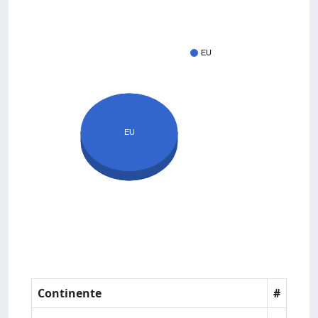
EU
EU
Continente
#