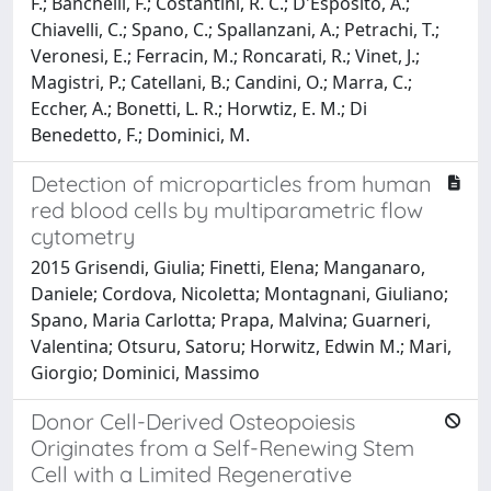
F.; Banchelli, F.; Costantini, R. C.; D'Esposito, A.;
Chiavelli, C.; Spano, C.; Spallanzani, A.; Petrachi, T.;
Veronesi, E.; Ferracin, M.; Roncarati, R.; Vinet, J.;
Magistri, P.; Catellani, B.; Candini, O.; Marra, C.;
Eccher, A.; Bonetti, L. R.; Horwtiz, E. M.; Di
Benedetto, F.; Dominici, M.
Detection of microparticles from human
red blood cells by multiparametric flow
cytometry
2015 Grisendi, Giulia; Finetti, Elena; Manganaro,
Daniele; Cordova, Nicoletta; Montagnani, Giuliano;
Spano, Maria Carlotta; Prapa, Malvina; Guarneri,
Valentina; Otsuru, Satoru; Horwitz, Edwin M.; Mari,
Giorgio; Dominici, Massimo
Donor Cell-Derived Osteopoiesis
Originates from a Self-Renewing Stem
Cell with a Limited Regenerative