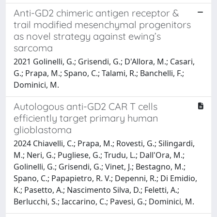
Anti-GD2 chimeric antigen receptor &
trail modified mesenchymal progenitors
as novel strategy against ewing’s
sarcoma
2021 Golinelli, G.; Grisendi, G.; D'Allora, M.; Casari,
G.; Prapa, M.; Spano, C.; Talami, R.; Banchelli, F.;
Dominici, M.
Autologous anti-GD2 CAR T cells
efficiently target primary human
glioblastoma
2024 Chiavelli, C.; Prapa, M.; Rovesti, G.; Silingardi,
M.; Neri, G.; Pugliese, G.; Trudu, L.; Dall'Ora, M.;
Golinelli, G.; Grisendi, G.; Vinet, J.; Bestagno, M.;
Spano, C.; Papapietro, R. V.; Depenni, R.; Di Emidio,
K.; Pasetto, A.; Nascimento Silva, D.; Feletti, A.;
Berlucchi, S.; Iaccarino, C.; Pavesi, G.; Dominici, M.