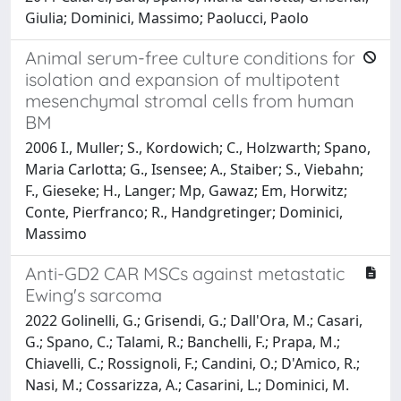
Giulia; Dominici, Massimo; Paolucci, Paolo
Animal serum-free culture conditions for
isolation and expansion of multipotent
mesenchymal stromal cells from human
BM
2006 I., Muller; S., Kordowich; C., Holzwarth; Spano,
Maria Carlotta; G., Isensee; A., Staiber; S., Viebahn;
F., Gieseke; H., Langer; Mp, Gawaz; Em, Horwitz;
Conte, Pierfranco; R., Handgretinger; Dominici,
Massimo
Anti-GD2 CAR MSCs against metastatic
Ewing's sarcoma
2022 Golinelli, G.; Grisendi, G.; Dall'Ora, M.; Casari,
G.; Spano, C.; Talami, R.; Banchelli, F.; Prapa, M.;
Chiavelli, C.; Rossignoli, F.; Candini, O.; D'Amico, R.;
Nasi, M.; Cossarizza, A.; Casarini, L.; Dominici, M.