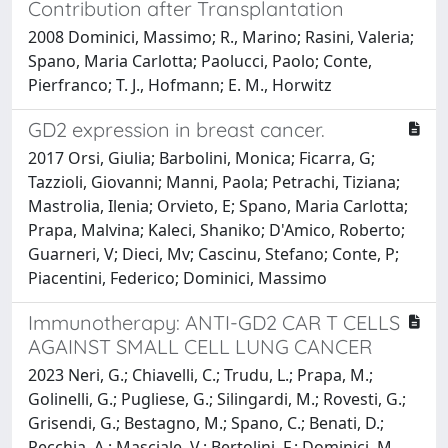
Contribution after Transplantation
2008 Dominici, Massimo; R., Marino; Rasini, Valeria;
Spano, Maria Carlotta; Paolucci, Paolo; Conte,
Pierfranco; T. J., Hofmann; E. M., Horwitz
GD2 expression in breast cancer.
2017 Orsi, Giulia; Barbolini, Monica; Ficarra, G;
Tazzioli, Giovanni; Manni, Paola; Petrachi, Tiziana;
Mastrolia, Ilenia; Orvieto, E; Spano, Maria Carlotta;
Prapa, Malvina; Kaleci, Shaniko; D'Amico, Roberto;
Guarneri, V; Dieci, Mv; Cascinu, Stefano; Conte, P;
Piacentini, Federico; Dominici, Massimo
Immunotherapy: ANTI-GD2 CAR T CELLS
AGAINST SMALL CELL LUNG CANCER
2023 Neri, G.; Chiavelli, C.; Trudu, L.; Prapa, M.;
Golinelli, G.; Pugliese, G.; Silingardi, M.; Rovesti, G.;
Grisendi, G.; Bestagno, M.; Spano, C.; Benati, D.;
Recchia, A.; Masciale, V.; Bertolini, F.; Dominici, M.