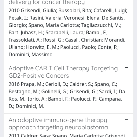
delivery for cancer therapy
2010 Grisendi, Giulia; Bussolari, Rita; Cafarelli, Luigi;
Petak, I.; Rasini, Valeria; Veronesi, Elena; De Santis,
Giorgio; Spano, Maria Carlotta; Tagliazzucchi, M.;
Barti Juhasz, H.; Scarabelli, Laura; Bambi, F.;
Frassoldati, A.; Rossi, G.; Casali, Christian; Morandi,
Uliano; Horwitz, E. M.; Paolucci, Paolo; Conte, P.;
Dominici, Massimo
Adoptive CAR T Cell Therapy Targeting
GD2-Positive Cancers
2016 Prapa, M.; Cerioli, D.; Caldrer, S.; Spano, C.;
Bestagno, M.; Golinelli, G.; Grisendi, G.; Sardi, I.; Da
Ros, M.; Iorio, A.; Bambi, F.; Paolucci, P.; Campana,
D.; Dominici, M.
An adoptive immuno-gene therapy
approach targeting neuroblastoma.
2011 Caldrer, Sara; Spano, Maria Carlotta; Grisendi,