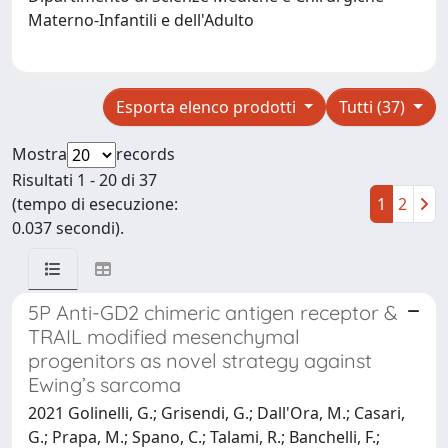
Materno-Infantili e dell'Adulto
Esporta elenco prodotti
Tutti (37)
Mostra
records
Risultati 1 - 20 di 37
(tempo di esecuzione:
1
2
0.037 secondi).
5P Anti-GD2 chimeric antigen receptor &
TRAIL modified mesenchymal
progenitors as novel strategy against
Ewing’s sarcoma
2021 Golinelli, G.; Grisendi, G.; Dall'Ora, M.; Casari,
G.; Prapa, M.; Spano, C.; Talami, R.; Banchelli, F.;