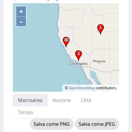
+
–
©
OpenStreetMap
contributors.
Macroarea
Nazione
Città
Tempo
Salva come PNG
Salva come JPEG