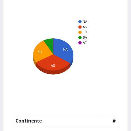
NA
AS
EU
SA
AF
NA
EU
AS
Continente
#