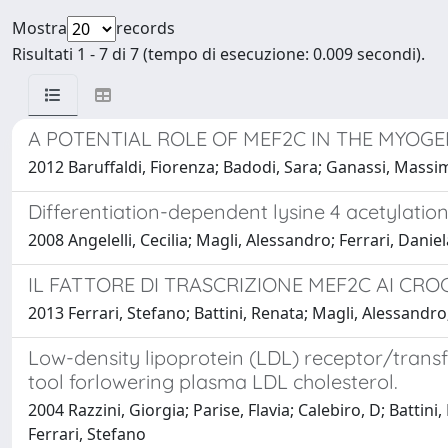
Mostra
records
Risultati 1 - 7 di 7 (tempo di esecuzione: 0.009 secondi).
A POTENTIAL ROLE OF MEF2C IN THE MYOGE
2012 Baruffaldi, Fiorenza; Badodi, Sara; Ganassi, Massi
Differentiation-dependent lysine 4 acetylatio
2008 Angelelli, Cecilia; Magli, Alessandro; Ferrari, Danie
IL FATTORE DI TRASCRIZIONE MEF2C AI CR
2013 Ferrari, Stefano; Battini, Renata; Magli, Alessandro
Low-density lipoprotein (LDL) receptor/transfe
tool forlowering plasma LDL cholesterol.
2004 Razzini, Giorgia; Parise, Flavia; Calebiro, D; Battini
Ferrari, Stefano