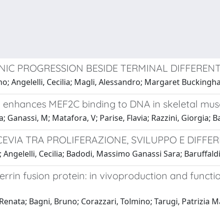
NIC PROGRESSION BESIDE TERMINAL DIFFEREN
mo; Angelelli, Cecilia; Magli, Alessandro; Margaret Bucking
n enhances MEF2C binding to DNA in skeletal musc
la; Ganassi, M; Matafora, V; Parise, Flavia; Razzini, Giorgia; 
OCEVIA TRA PROLIFERAZIONE, SVILUPPO E DIF
; Angelelli, Cecilia; Badodi, Massimo Ganassi Sara; Baruffald
rrin fusion protein: in vivoproduction and functi
, Renata; Bagni, Bruno; Corazzari, Tolmino; Tarugi, Patrizia Mar