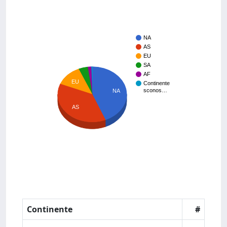
NA
AS
EU
SA
AF
EU
Continente
sconos…
NA
AS
Continente
#