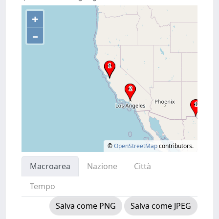
+
–
©
OpenStreetMap
contributors.
Macroarea
Nazione
Città
Tempo
Salva come PNG
Salva come JPEG