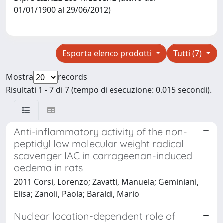
01/01/1900 al 29/06/2012)
Esporta elenco prodotti
Tutti (7)
Mostra
records
Risultati 1 - 7 di 7 (tempo di esecuzione: 0.015 secondi).
Anti-inflammatory activity of the non-
peptidyl low molecular weight radical
scavenger IAC in carrageenan-induced
oedema in rats
2011 Corsi, Lorenzo; Zavatti, Manuela; Geminiani,
Elisa; Zanoli, Paola; Baraldi, Mario
Nuclear location-dependent role of