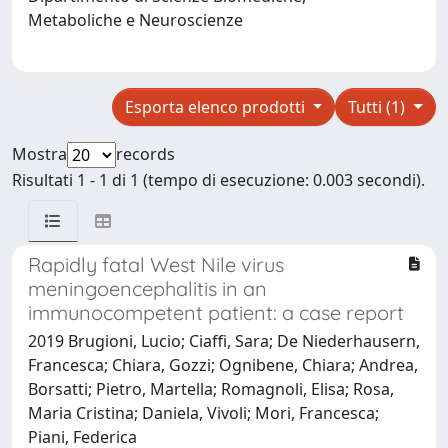
Metaboliche e Neuroscienze
Esporta elenco prodotti
Tutti (1)
Mostra
records
Risultati 1 - 1 di 1 (tempo di esecuzione: 0.003 secondi).
Rapidly fatal West Nile virus
meningoencephalitis in an
immunocompetent patient: a case report
2019 Brugioni, Lucio; Ciaffi, Sara; De Niederhausern,
Francesca; Chiara, Gozzi; Ognibene, Chiara; Andrea,
Borsatti; Pietro, Martella; Romagnoli, Elisa; Rosa,
Maria Cristina; Daniela, Vivoli; Mori, Francesca;
Piani, Federica