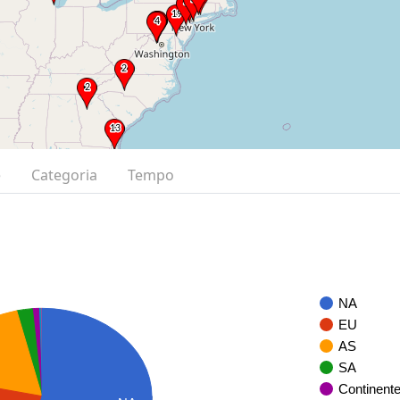
e
Categoria
Tempo
NA
EU
AS
SA
Continent