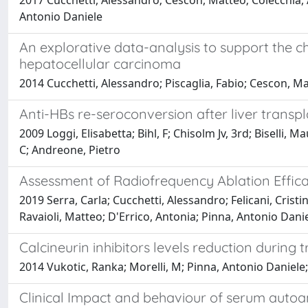
2017 Cucchetti, Alessandro; Cescon, Matteo; Colecchia, Ant
Antonio Daniele
An explorative data-analysis to support the c
hepatocellular carcinoma
2014 Cucchetti, Alessandro; Piscaglia, Fabio; Cescon, Ma
Anti-HBs re-seroconversion after liver transpl
2009 Loggi, Elisabetta; Bihl, F; Chisolm Jv, 3rd; Biselli, 
C; Andreone, Pietro
Assessment of Radiofrequency Ablation Effic
2019 Serra, Carla; Cucchetti, Alessandro; Felicani, Crist
Ravaioli, Matteo; D'Errico, Antonia; Pinna, Antonio Dan
Calcineurin inhibitors levels reduction during 
2014 Vukotic, Ranka; Morelli, M; Pinna, Antonio Daniele;
Clinical Impact and behaviour of serum autoant