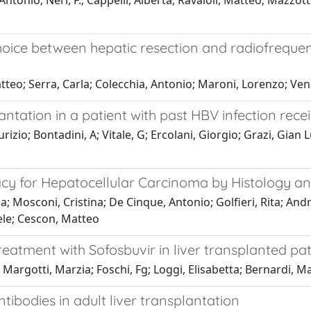
onio; Neri, F.; Cappelli, Alberta; Ravaioli, Matteo; Mazzotti,
hoice between hepatic resection and radiofrequen
tteo; Serra, Carla; Colecchia, Antonio; Maroni, Lorenzo; Ven
antation in a patient with past HBV infection rece
Maurizio; Bontadini, A; Vitale, G; Ercolani, Giorgio; Grazi, Gi
acy for Hepatocellular Carcinoma by Histology a
ina; Mosconi, Cristina; De Cinque, Antonio; Golfieri, Rita; An
iele; Cescon, Matteo
treatment with Sofosbuvir in liver transplanted pat
 Margotti, Marzia; Foschi, Fg; Loggi, Elisabetta; Bernardi, 
ibodies in adult liver transplantation