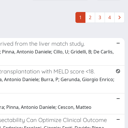
1
2
3
4
rived from the liver match study.
Pinna, Antonio Daniele; Cillo, U; Gridelli, B; De Carlis,
r transplantation with MELD score <18.
nna, Antonio Daniele; Burra, P; Gerunda, Giorgio Enrico;
iara; Pinna, Antonio Daniele; Cescon, Matteo
ectability Can Optimize Clinical Outcome