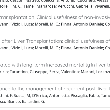
urizio; Cescon, Matteo; Colecchia, Antonio; Cucchetti, Aless
orelli, M. C.; Tame', Mariarosa; Verucchi, Gabriella; Vivarell
transplantation: Clinical usefulness of non-invas
nni; Vizioli, Luca; Morelli, M. C.; Pinna, Antonio Daniele; Co
 after Liver Transplantation: clinical usefulness
nni; Vizioli, Luca; Morelli, M. C.; Pinna, Antonio Daniele; Co
ated with long-term increased mortality in liver t
rizio; Tarantino, Giuseppe; Serra, Valentina; Maroni, Lorenz
vance to the management of recurrent post-liver t
hini, F; Susca, M; D'Errico, Antonietta; Piscaglia, Fabio; Tam
sco Bianco; Ballardini, G.