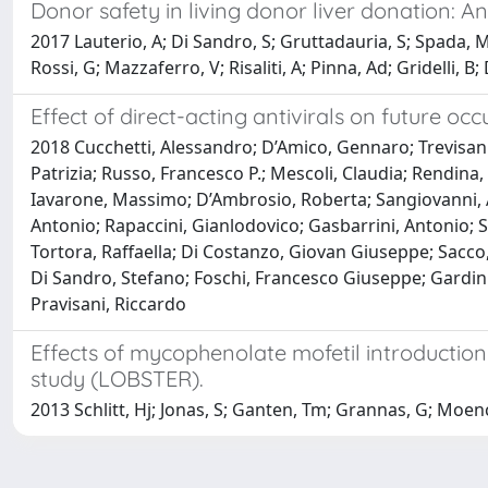
Donor safety in living donor liver donation: An
2017 Lauterio, A; Di Sandro, S; Gruttadauria, S; Spada, M
Rossi, G; Mazzaferro, V; Risaliti, A; Pinna, Ad; Gridelli, B; 
Effect of direct-acting antivirals on future o
2018 Cucchetti, Alessandro; D’Amico, Gennaro; Trevisani,
Patrizia; Russo, Francesco P.; Mescoli, Claudia; Rendina, 
Iavarone, Massimo; D’Ambrosio, Roberta; Sangiovanni, An
Antonio; Rapaccini, Gianlodovico; Gasbarrini, Antonio; S
Tortora, Raffaella; Di Costanzo, Giovan Giuseppe; Sacco
Di Sandro, Stefano; Foschi, Francesco Giuseppe; Gardini
Pravisani, Riccardo
Effects of mycophenolate mofetil introduction 
study (LOBSTER).
2013 Schlitt, Hj; Jonas, S; Ganten, Tm; Grannas, G; Moen