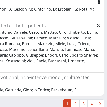
oni, A; Cescon, M; Cintorino, D; Ercolani, G; Rota, M;
ted cirrhotic patients
 Antonio Daniele; Cescon, Matteo; Cillo, Umberto; Burra,
caccio, Giusep-Pina; Persico, Marcello; Viganò, Luca;
ca Romana; Pompili, Maurizio; Miele, Luca; Grieco,
 Rossi, Massimo; Lenci, Ilaria; Manzia, Tommaso Maria;
aria; Cabibbo, Giuseppe; Bhoori, Carlo Sposito Sherrie;
a, Kostandini; Violi, Paola; Baccarani, Umberto;
rvational, non-interventional, multicenter
iele; Gerunda, Giorgio Enrico; Beckebaum, S.
1
2
3
4