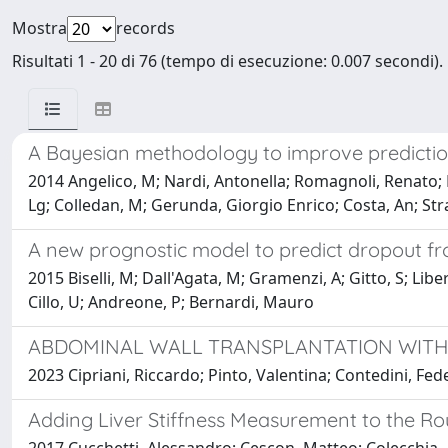
Mostra
records
Risultati 1 - 20 di 76 (tempo di esecuzione: 0.007 secondi).
A Bayesian methodology to improve prediction o
2014 Angelico, M; Nardi, Antonella; Romagnoli, Renato; Mari
Lg; Colledan, M; Gerunda, Giorgio Enrico; Costa, An; St
A new prognostic model to predict dropout from
2015 Biselli, M; Dall'Agata, M; Gramenzi, A; Gitto, S; Lib
Cillo, U; Andreone, P; Bernardi, Mauro
ABDOMINAL WALL TRANSPLANTATION WITH
2023 Cipriani, Riccardo; Pinto, Valentina; Contedini, Fed
Adding Liver Stiffness Measurement to the Ro