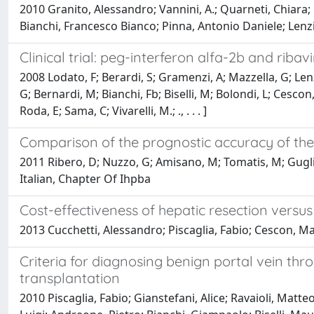
2010 Granito, Alessandro; Vannini, A.; Quarneti, Chiara; M
Bianchi, Francesco Bianco; Pinna, Antonio Daniele; Lenz
Clinical trial: peg-interferon alfa-2b and riba
2008 Lodato, F; Berardi, S; Gramenzi, A; Mazzella, G; Lenz
G; Bernardi, M; Bianchi, Fb; Biselli, M; Bolondi, L; Cescon,
Roda, E; Sama, C; Vivarelli, M.; ., . . . ]
Comparison of the prognostic accuracy of the 
2011 Ribero, D; Nuzzo, G; Amisano, M; Tomatis, M; Gugliel
Italian, Chapter Of Ihpba
Cost-effectiveness of hepatic resection versu
2013 Cucchetti, Alessandro; Piscaglia, Fabio; Cescon, Ma
Criteria for diagnosing benign portal vein thr
transplantation
2010 Piscaglia, Fabio; Gianstefani, Alice; Ravaioli, Matteo