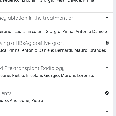
 Federico; Ercolani, Giorgio; Festi, Davide; Pinna,
cy ablation in the treatment of
erandi, Laura; Ercolani, Giorgio; Pinna, Antonio Daniele
iving a HBsAg positive graft
an Luca; Pinna, Antonio Daniele; Bernardi, Mauro; Brander,
nd Pre-transplant Radiology
dreone, Pietro; Ercolani, Giorgio; Maroni, Lorenzo;
ients
Mauro; Andreone, Pietro