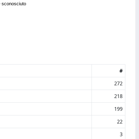
e sconosciuto
#
272
218
199
22
3