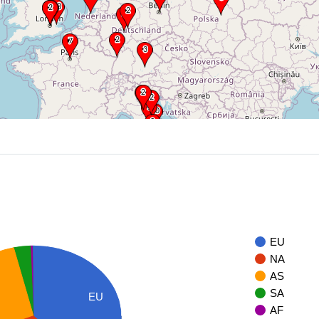
EU
NA
AS
SA
EU
AF