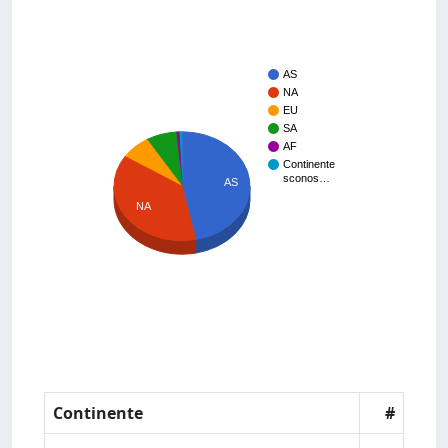
AS
NA
EU
SA
AF
Continente
sconos…
AS
NA
Continente
#