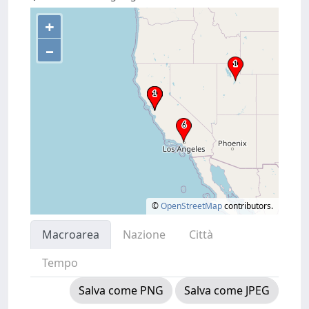
+
–
©
OpenStreetMap
contributors.
Macroarea
Nazione
Città
Tempo
Salva come PNG
Salva come JPEG