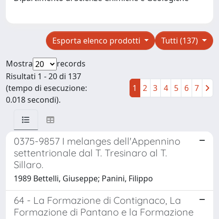
Esporta elenco prodotti
Tutti (137)
Mostra
records
Risultati 1 - 20 di 137
(tempo di esecuzione:
1
2
3
4
5
6
7
0.018 secondi).
0375-9857 I melanges dell'Appennino
settentrionale dal T. Tresinaro al T.
Sillaro.
1989 Bettelli, Giuseppe; Panini, Filippo
64 - La Formazione di Contignaco, La
Formazione di Pantano e la Formazione