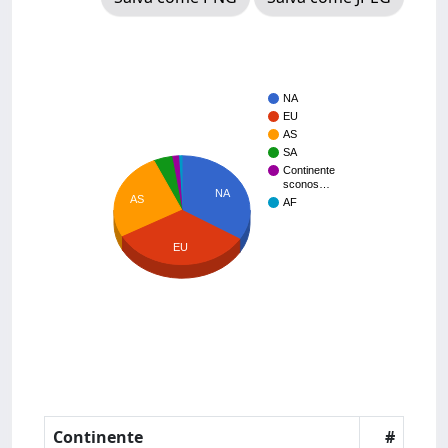
NA
EU
AS
SA
Continente
sconos…
NA
AS
AF
EU
Continente
#