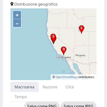
Distribuzione geografica
+
–
©
OpenStreetMap
contributors.
Macroarea
Nazione
Città
Tempo
Salva come PNG
Salva come JPEG