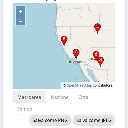
+
–
©
OpenStreetMap
contributors.
Macroarea
Nazione
Città
Tempo
Salva come PNG
Salva come JPEG