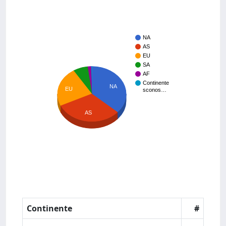
NA
AS
EU
SA
AF
Continente
NA
EU
sconos…
AS
Continente
#