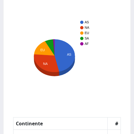
AS
NA
EU
SA
AF
EU
AS
NA
Continente
#