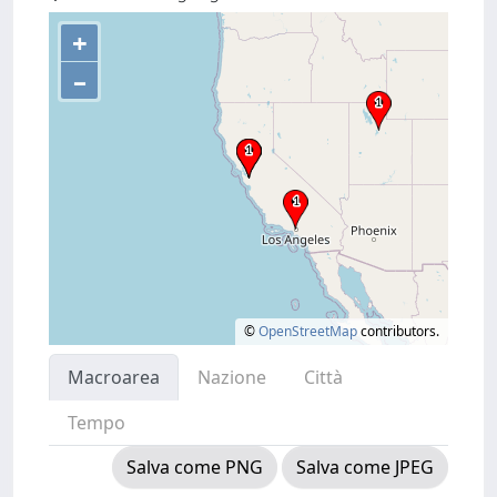
+
–
©
OpenStreetMap
contributors.
Macroarea
Nazione
Città
Tempo
Salva come PNG
Salva come JPEG