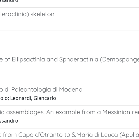
essandro
cleractinia) skeleton
ure of Ellipsactinia and Sphaeractinia (Demospo
eo di Paleontologia di Modena
olo; Leonardi, Giancarlo
id assemblages. An example from a Messinian reef
essandro
t from Capo d’Otranto to S.Maria di Leuca (Apulia