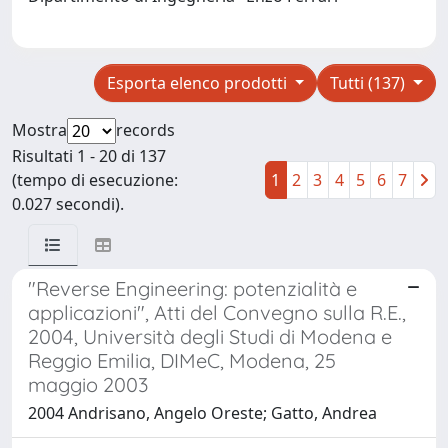
Esporta elenco prodotti
Tutti (137)
Mostra
records
Risultati 1 - 20 di 137
(tempo di esecuzione:
1
2
3
4
5
6
7
0.027 secondi).
"Reverse Engineering: potenzialità e
applicazioni", Atti del Convegno sulla R.E.,
2004, Università degli Studi di Modena e
Reggio Emilia, DIMeC, Modena, 25
maggio 2003
2004 Andrisano, Angelo Oreste; Gatto, Andrea