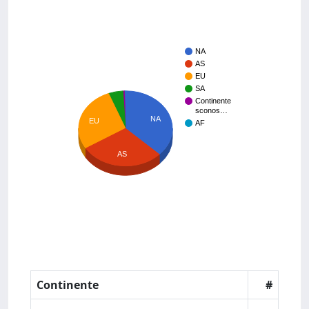
NA
AS
EU
SA
Continente
sconos…
NA
EU
AF
AS
Continente
#