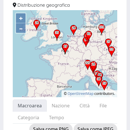
Distribuzione geografica
+
–
©
OpenStreetMap
contributors.
Macroarea
Nazione
Città
File
Categoria
Tempo
Salva come PNG
Salva come JPEG