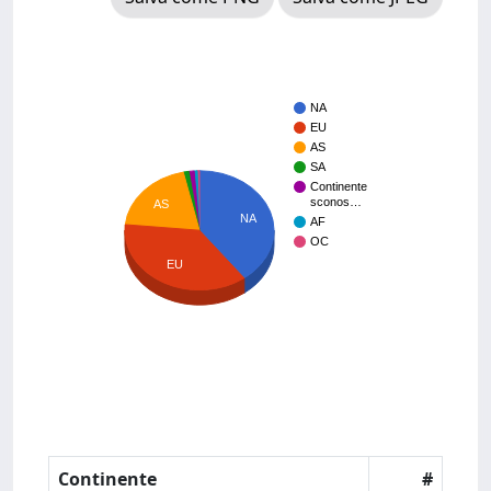
NA
EU
AS
SA
Continente
sconos…
AS
NA
AF
OC
EU
Continente
#