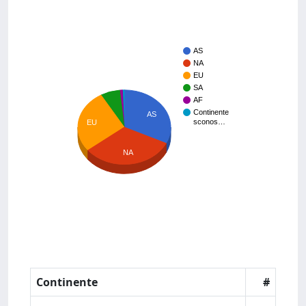
AS
NA
EU
SA
AF
Continente
AS
sconos…
EU
NA
Continente
#