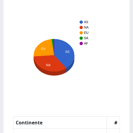
AS
NA
EU
SA
AF
EU
AS
NA
Continente
#