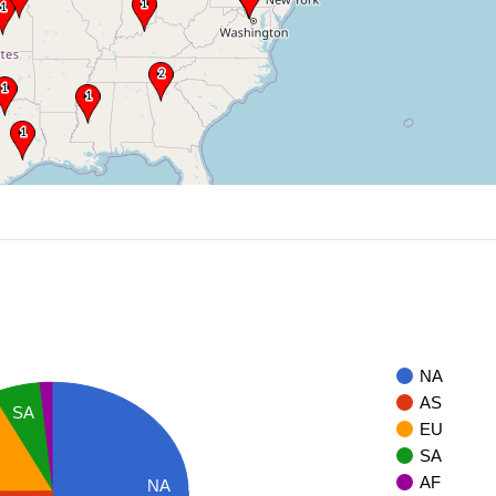
NA
AS
SA
EU
SA
AF
NA