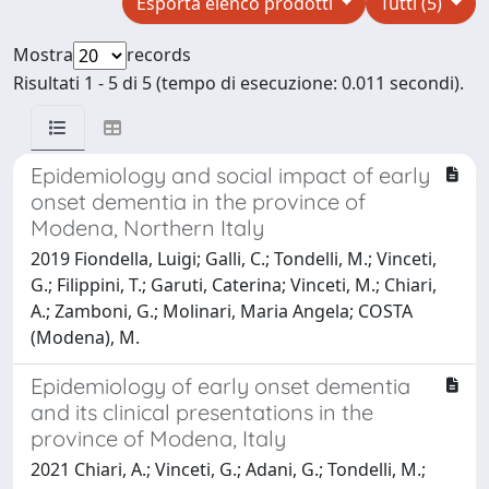
Esporta elenco prodotti
Tutti (5)
Mostra
records
Risultati 1 - 5 di 5 (tempo di esecuzione: 0.011 secondi).
Epidemiology and social impact of early
onset dementia in the province of
Modena, Northern Italy
2019 Fiondella, Luigi; Galli, C.; Tondelli, M.; Vinceti,
G.; Filippini, T.; Garuti, Caterina; Vinceti, M.; Chiari,
A.; Zamboni, G.; Molinari, Maria Angela; COSTA
(Modena), M.
Epidemiology of early onset dementia
and its clinical presentations in the
province of Modena, Italy
2021 Chiari, A.; Vinceti, G.; Adani, G.; Tondelli, M.;