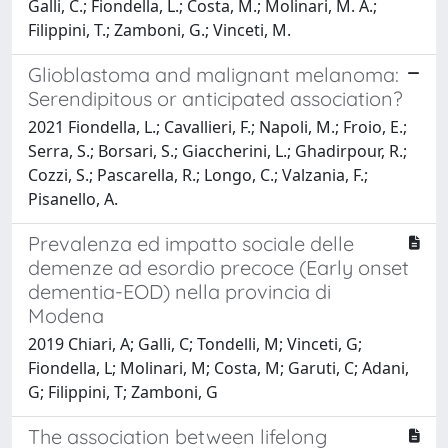
Galli, C.; Fiondella, L.; Costa, M.; Molinari, M. A.;
Filippini, T.; Zamboni, G.; Vinceti, M.
Glioblastoma and malignant melanoma:
Serendipitous or anticipated association?
2021 Fiondella, L.; Cavallieri, F.; Napoli, M.; Froio, E.;
Serra, S.; Borsari, S.; Giaccherini, L.; Ghadirpour, R.;
Cozzi, S.; Pascarella, R.; Longo, C.; Valzania, F.;
Pisanello, A.
Prevalenza ed impatto sociale delle
demenze ad esordio precoce (Early onset
dementia-EOD) nella provincia di
Modena
2019 Chiari, A; Galli, C; Tondelli, M; Vinceti, G;
Fiondella, L; Molinari, M; Costa, M; Garuti, C; Adani,
G; Filippini, T; Zamboni, G
The association between lifelong