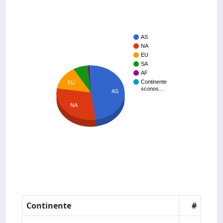
AS
NA
EU
SA
AF
Continente
EU
sconos…
AS
NA
Continente
#