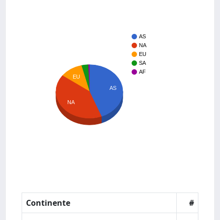
AS
NA
EU
SA
AF
EU
AS
NA
Continente
#