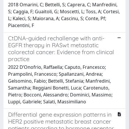
2018 Omarini, C; Bettelli, S; Caprera, C; Manfredini,
S; Caggia, F; Guaitoli, G; Moscetti, L; Toss, A; Cortesi,
L; Kaleci, S; Maiorana, A; Cascinu, S; Conte, Pf;
Piacentini, F
CtDNA-guided rechallenge with anti-
EGFR therapy in RASwt metastatic
colorectal cancer: Evidence from clinical
practice
2022 D’Onofrio, Raffaella; Caputo, Francesco;
Prampolini, Francesco; Spallanzani, Andrea;
Gelsomino, Fabio; Bettelli, Stefania; Manfredini,
Samantha; Reggiani Bonetti, Luca; Carotenuto,
Pietro; Bocconi, Alessandro; Dominici, Massimo;
Luppi, Gabriele; Salati, Massimiliano
Differential gene expression patterns in
HER2 positive metastatic breast cancer
patients according to hormone receptor