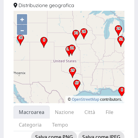
Distribuzione geografica
+
–
©
OpenStreetMap
contributors.
Macroarea
Nazione
Città
File
Categoria
Tempo
Salva come PNG
Salva come JPEG