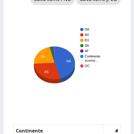
NA
AS
EU
SA
AF
Continente
EU
sconos…
NA
OC
AS
Continente
#