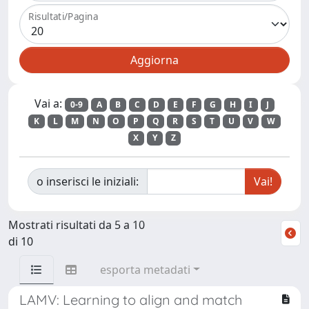
Risultati/Pagina
Vai a:
0-9
A
B
C
D
E
F
G
H
I
J
K
L
M
N
O
P
Q
R
S
T
U
V
W
X
Y
Z
o inserisci le iniziali:
Mostrati risultati da 5 a 10
di 10
esporta metadati
LAMV: Learning to align and match