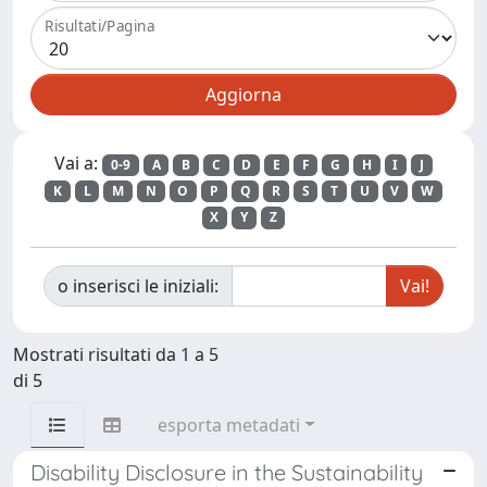
Risultati/Pagina
Vai a:
0-9
A
B
C
D
E
F
G
H
I
J
K
L
M
N
O
P
Q
R
S
T
U
V
W
X
Y
Z
o inserisci le iniziali:
Mostrati risultati da 1 a 5
di 5
esporta metadati
Disability Disclosure in the Sustainability