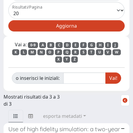
Risultati/Pagina
Vai a:
0-9
A
B
C
D
E
F
G
H
I
J
K
L
M
N
O
P
Q
R
S
T
U
V
W
X
Y
Z
o inserisci le iniziali:
Mostrati risultati da 3 a 3
di 3
esporta metadati
Use of high fidelity simulation: a two-year