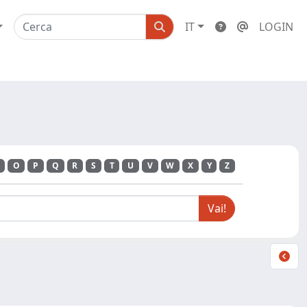
IT
LOGIN
O
P
Q
R
S
T
U
V
W
X
Y
Z