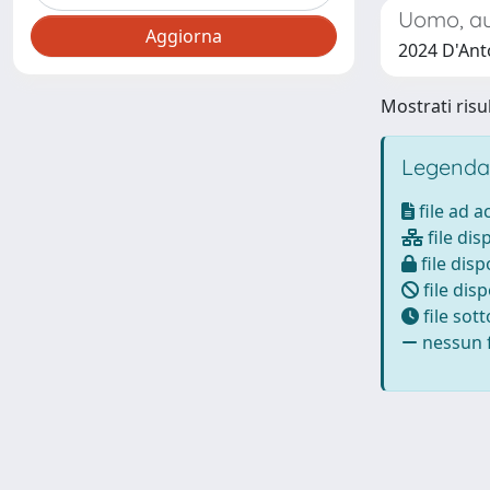
Uomo, au
2024 D'Anto
Mostrati risul
Legenda
file ad 
file dis
file disp
file disp
file sot
nessun f