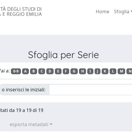
Home
Sfoglia
Sfoglia per Serie
ai a:
0-9
A
B
C
D
E
F
G
H
I
J
K
L
M
N
o inserisci le iniziali:
tati da 19 a 19 di 19
esporta metadati